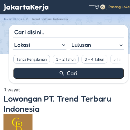
Pasang Loke
Gelap
JakartaKerja
>
PT. Trend Terbaru Indonesia
Lokasi
Lulusan
Tanpa Pengalaman
1 – 2 Tahun
3 – 4 Tahun
5 Tahun L
Riwayat
Lowongan
PT. Trend Terbaru
Indonesia