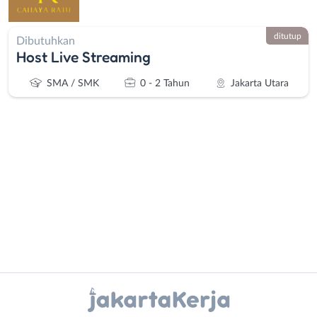
ditutup
Dibutuhkan
Host Live Streaming
SMA / SMK
0 - 2 Tahun
Jakarta Utara
Administrasi
Bebas
Ahli
(Remote
Gizi
Work)
Ahli
Bekasi
Instagram
WhatsApp
Kecantikan
Bogor
Analis
Depok
X - Twitter
Telegram
/
Jakarta
Peneliti
Barat
Kanal Lainnya..
Animator
Jakarta