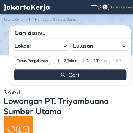
Pasang Loke
Gelap
JakartaKerja
>
PT. Triyambuana Sumber Utama
Lokasi
Lulusan
Tanpa Pengalaman
1 – 2 Tahun
3 – 4 Tahun
5 Tahun L
Riwayat
Lowongan
PT. Triyambuana
Sumber Utama