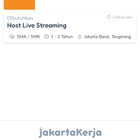
2 tahun lalu
Dibutuhkan
Host Live Streaming
SMA / SMK
1 - 2 Tahun
Jakarta Barat, Tangerang
Administrasi
Bebas
Ahli
(Remote
Gizi
Work)
Ahli
Bekasi
Instagram
WhatsApp
Kecantikan
Bogor
Analis
Depok
X - Twitter
Telegram
/
Jakarta
Peneliti
Barat
Kanal Lainnya..
Animator
Jakarta