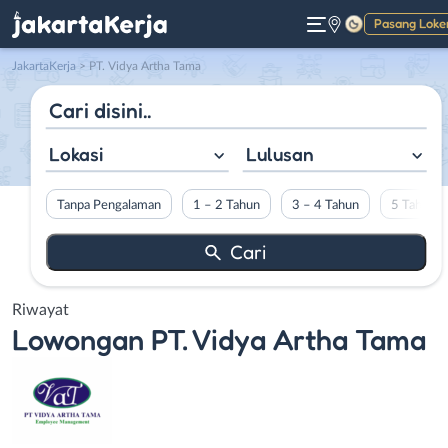
Pasang Loke
Gelap
JakartaKerja
>
PT. Vidya Artha Tama
Lokasi
Lulusan
Tanpa Pengalaman
1 – 2 Tahun
3 – 4 Tahun
5 Tahun L
Riwayat
Lowongan
PT. Vidya Artha Tama