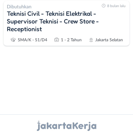
8 bulan lalu
Dibutuhkan
Teknisi Civil - Teknisi Elektrikal -
Supervisor Teknisi - Crew Store -
Receptionist
SMA/K - S1/D4
1 - 2 Tahun
Jakarta Selatan
Administrasi
Bebas
Ahli
(Remote
Gizi
Work)
Ahli
Bekasi
Instagram
WhatsApp
Kecantikan
Bogor
Analis
Depok
X - Twitter
Telegram
/
Jakarta
Peneliti
Barat
Kanal Lainnya..