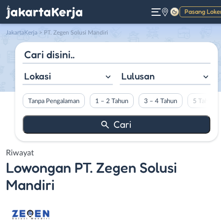
Pasang Loke
Gelap
JakartaKerja
>
PT. Zegen Solusi Mandiri
Lokasi
Lulusan
Tanpa Pengalaman
1 – 2 Tahun
3 – 4 Tahun
5 Tahun L
Riwayat
Lowongan
PT. Zegen Solusi
Mandiri