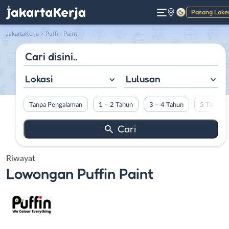
Pasang Loke
Gelap
JakartaKerja
>
Puffin Paint
Lokasi
Lulusan
Tanpa Pengalaman
1 – 2 Tahun
3 – 4 Tahun
5 Tahun L
Riwayat
Lowongan
Puffin Paint