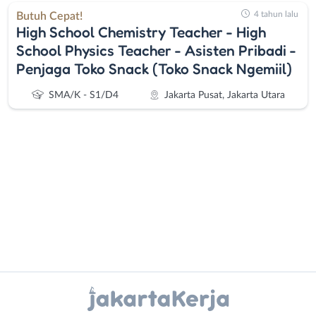
4 tahun lalu
Butuh Cepat!
High School Chemistry Teacher - High
School Physics Teacher - Asisten Pribadi -
Penjaga Toko Snack (Toko Snack Ngemiil)
SMA/K - S1/D4
Jakarta Pusat, Jakarta Utara
Administrasi
Bebas
Ahli
(Remote
Gizi
Work)
Ahli
Bekasi
Instagram
WhatsApp
Kecantikan
Bogor
Analis
Depok
X - Twitter
Telegram
/
Jakarta
Peneliti
Barat
Kanal Lainnya..