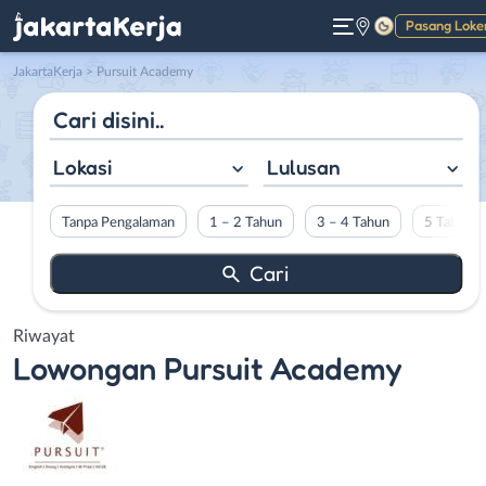
Pasang Loke
Gelap
JakartaKerja
>
Pursuit Academy
Lokasi
Lulusan
Tanpa Pengalaman
1 – 2 Tahun
3 – 4 Tahun
5 Tahun L
Riwayat
Lowongan
Pursuit Academy