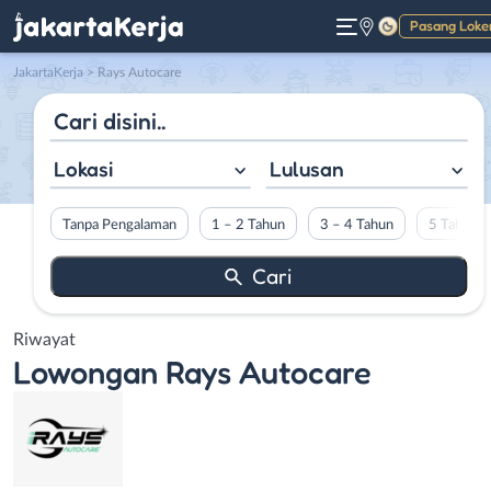
Pasang Loke
Gelap
JakartaKerja
>
Rays Autocare
Lokasi
Lulusan
Tanpa Pengalaman
1 – 2 Tahun
3 – 4 Tahun
5 Tahun L
Riwayat
Lowongan
Rays Autocare