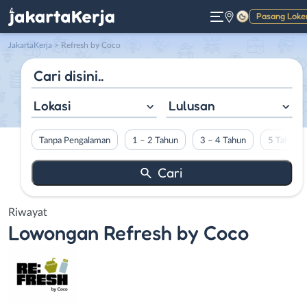
Pasang Loke
Gelap
JakartaKerja
>
Refresh by Coco
Lokasi
Lulusan
Tanpa Pengalaman
1 – 2 Tahun
3 – 4 Tahun
5 Tahun L
Riwayat
Lowongan
Refresh by Coco