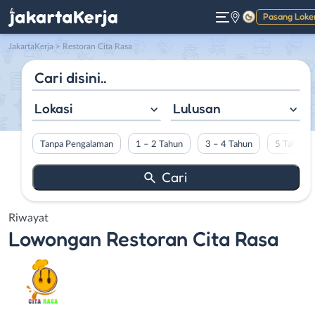
Pasang Loke
Gelap
JakartaKerja
>
Restoran Cita Rasa
Lokasi
Lulusan
Tanpa Pengalaman
1 – 2 Tahun
3 – 4 Tahun
5 Tahun L
Riwayat
Lowongan
Restoran Cita Rasa