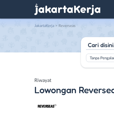
JakartaKerja
>
Reverseas
Tanpa Pengal
Riwayat
Lowongan
Reverse