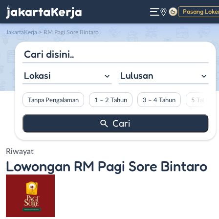
Pasang Loke
Gelap
JakartaKerja
>
RM Pagi Sore Bintaro
Lokasi
Lulusan
Tanpa Pengalaman
1 – 2 Tahun
3 – 4 Tahun
5 Tahun L
Riwayat
Lowongan
RM Pagi Sore Bintaro