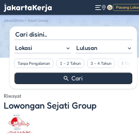
Pasang Loke
Gelap
JakartaKerja
>
Sejati Group
Lokasi
Lulusan
Tanpa Pengalaman
1 – 2 Tahun
3 – 4 Tahun
5 Tahun L
Riwayat
Lowongan
Sejati Group