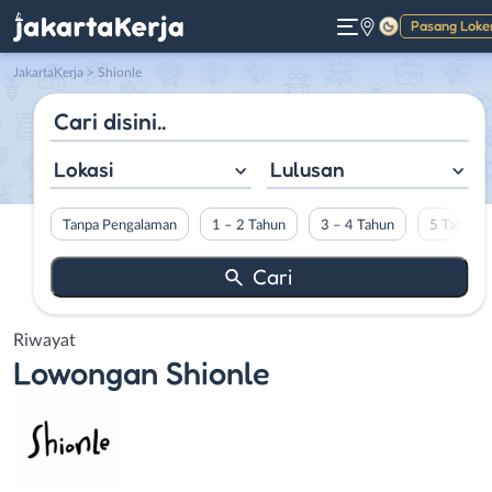
Pasang Loke
Gelap
JakartaKerja
>
Shionle
Lokasi
Lulusan
Tanpa Pengalaman
1 – 2 Tahun
3 – 4 Tahun
5 Tahun L
Riwayat
Lowongan
Shionle