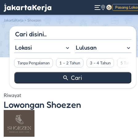
Pasang Loke
Gelap
JakartaKerja
>
Shoezen
Lokasi
Lulusan
Tanpa Pengalaman
1 – 2 Tahun
3 – 4 Tahun
5 Tahun L
Riwayat
Lowongan
Shoezen