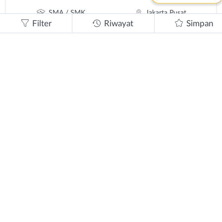
SMA / SMK
Jakarta Pusat
Filter
Riwayat
Simpan
ditutup
Butuh Cepat!
Staff Operasional
SMA / SMK
Jakarta Pusat
ditutup
Butuh Cepat!
Staff Administrasi
SMA / SMK
Jakarta Pusat
ditutup
Butuh Cepat!
Security
SMA / SMK
Jakarta Pusat
ditutup
Butuh Cepat!
Desain Grafis
SMA/K - S1/D4
Jakarta Pusat