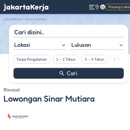
Pasang Loke
Gelap
JakartaKerja
>
Sinar Mutiara
Lokasi
Lulusan
Tanpa Pengalaman
1 – 2 Tahun
3 – 4 Tahun
5 Tahun L
Riwayat
Lowongan
Sinar Mutiara