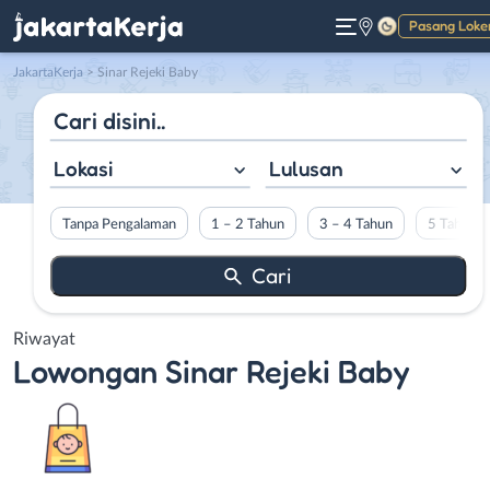
Pasang Loke
Gelap
JakartaKerja
>
Sinar Rejeki Baby
Lokasi
Lulusan
Tanpa Pengalaman
1 – 2 Tahun
3 – 4 Tahun
5 Tahun L
Riwayat
Lowongan
Sinar Rejeki Baby