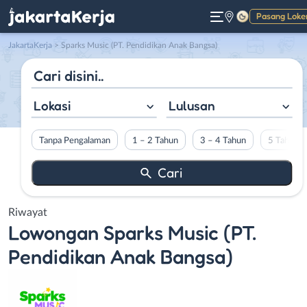
Pasang Loke
Gelap
JakartaKerja
>
Sparks Music (PT. Pendidikan Anak Bangsa)
Lokasi
Lulusan
Tanpa Pengalaman
1 – 2 Tahun
3 – 4 Tahun
5 Tahun L
Riwayat
Lowongan
Sparks Music (PT.
Pendidikan Anak Bangsa)