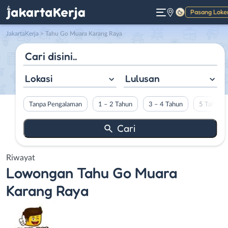
Pasang Loke
Gelap
JakartaKerja
>
Tahu Go Muara Karang Raya
Lokasi
Lulusan
Tanpa Pengalaman
1 – 2 Tahun
3 – 4 Tahun
5 Tahun L
Riwayat
Lowongan
Tahu Go Muara
Karang Raya