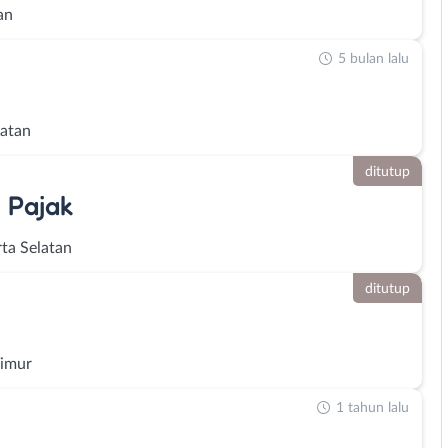
an
5 bulan lalu
latan
ditutup
 Pajak
rta Selatan
ditutup
Timur
1 tahun lalu