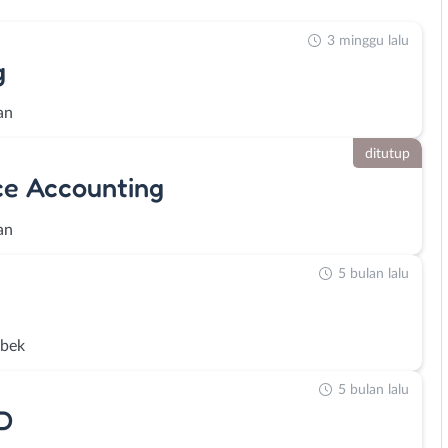
3 minggu lalu
g
an
ditutup
nce Accounting
an
5 bulan lalu
abek
5 bulan lalu
3D