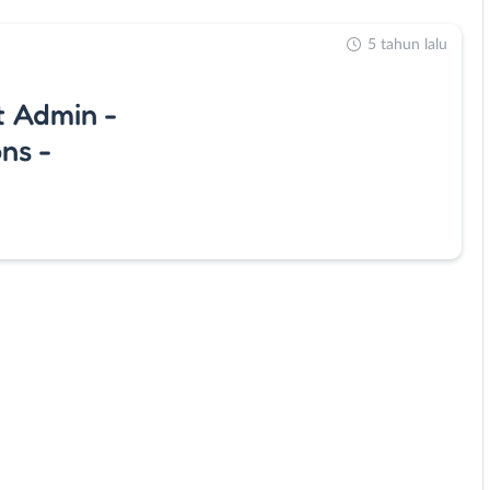
5 tahun lalu
 Admin -
ns -