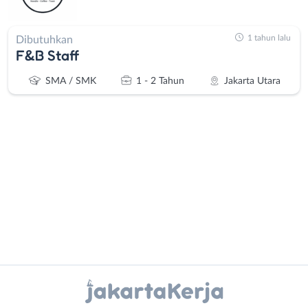
1 tahun lalu
Dibutuhkan
F&B Staff
SMA / SMK
1 - 2 Tahun
Jakarta Utara
Administrasi
Bebas
Ahli
(Remote
Gizi
Work)
Ahli
Bekasi
Instagram
WhatsApp
Kecantikan
Bogor
Analis
Depok
X - Twitter
Telegram
/
Jakarta
Peneliti
Barat
Kanal Lainnya..
Animator
Jakarta