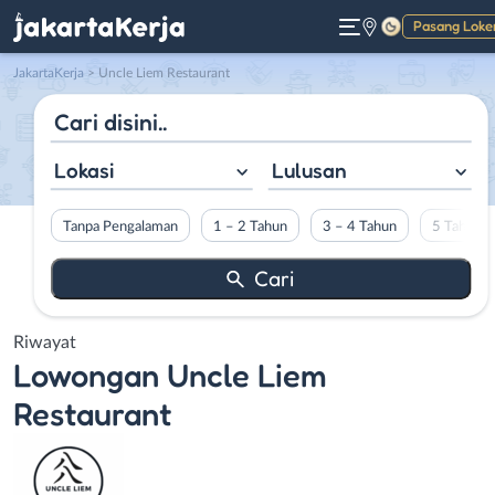
Pasang Loke
Gelap
JakartaKerja
>
Uncle Liem Restaurant
Lokasi
Lulusan
Tanpa Pengalaman
1 – 2 Tahun
3 – 4 Tahun
5 Tahun L
Riwayat
Lowongan
Uncle Liem
Restaurant