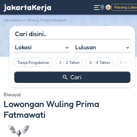
Pasang Loke
Gelap
JakartaKerja
>
Wuling Prima Fatmawati
Lokasi
Lulusan
Tanpa Pengalaman
1 – 2 Tahun
3 – 4 Tahun
5 Tahun L
Riwayat
Lowongan
Wuling Prima
Fatmawati