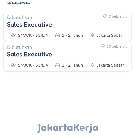
3 bulan lalu
Dibutuhkan
Sales Executive
SMA/K - S1/D4
1 - 2 Tahun
Jakarta Selatan
10 bulan lalu
Dibutuhkan
Sales Executive
SMA/K - S1/D4
1 - 2 Tahun
Jakarta Selatan
Instagram
WhatsApp
Administrasi
Bebas
Ahli
(Remote
X - Twitter
Telegram
Gizi
Work)
Ahli
Bekasi
Kanal Lainnya..
Kecantikan
Bogor