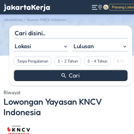
Pasang Loke
Gelap
JakartaKerja
>
Yayasan KNCV Indonesia
Lokasi
Lulusan
Tanpa Pengalaman
1 – 2 Tahun
3 – 4 Tahun
5 Tahun L
Riwayat
Lowongan
Yayasan KNCV
Indonesia