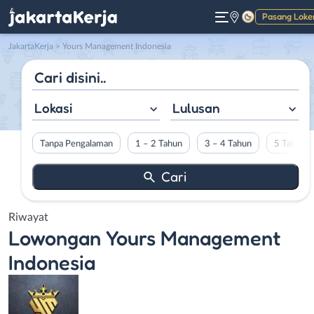
Pasang Loke
Gelap
JakartaKerja
>
Yours Management Indonesia
Lokasi
Lulusan
Tanpa Pengalaman
1 – 2 Tahun
3 – 4 Tahun
5 Tahun L
Riwayat
Lowongan
Yours Management
Indonesia