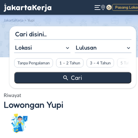
Pasang Loke
Gelap
JakartaKerja
>
Yupi
Lokasi
Lulusan
Tanpa Pengalaman
1 – 2 Tahun
3 – 4 Tahun
5 Tahun L
Riwayat
Lowongan
Yupi