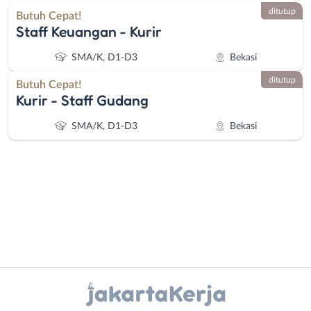
ditutup
Butuh Cepat!
Staff Keuangan - Kurir
SMA/K, D1-D3
Bekasi
ditutup
Butuh Cepat!
Kurir - Staff Gudang
SMA/K, D1-D3
Bekasi
Administrasi
Bebas
Ahli
(Remote
Instagram
WhatsApp
Gizi
Work)
Ahli
Bekasi
X - Twitter
Telegram
Kecantikan
Bogor
Analis
Depok
Kanal Lainnya..