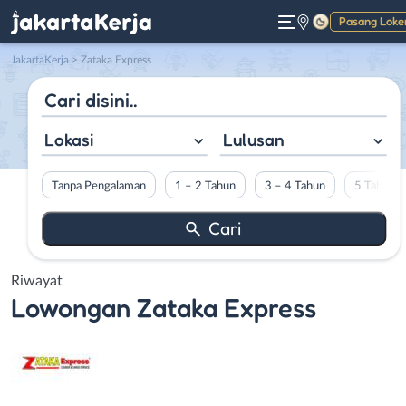
Pasang Loke
Gelap
JakartaKerja
>
Zataka Express
Lokasi
Lulusan
Tanpa Pengalaman
1 – 2 Tahun
3 – 4 Tahun
5 Tahun L
Riwayat
Lowongan
Zataka Express