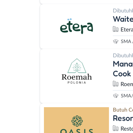
Dibutuh
Wait
Eter
SMA 
Dibutuh
Manag
Cook
Roem
SMA/
Butuh C
Reso
Rest