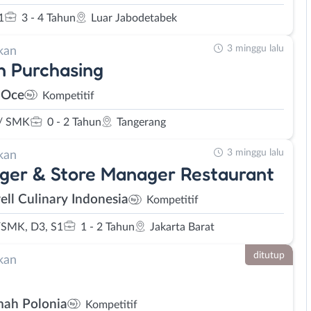
1
3 - 4 Tahun
Luar Jabodetabek
3 minggu lalu
kan
 Purchasing
 Oce
Kompetitif
/ SMK
0 - 2 Tahun
Tangerang
3 minggu lalu
kan
ger & Store Manager Restaurant
ell Culinary Indonesia
Kompetitif
SMK, D3, S1
1 - 2 Tahun
Jakarta Barat
ditutup
kan
ah Polonia
Kompetitif