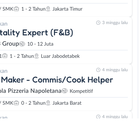
/ SMK
1 - 2 Tahun
Jakarta Timur
3 minggu lalu
kan
tality Expert (F&B)
 Group
10 - 12 Juta
1
1 - 2 Tahun
Luar Jabodetabek
4 minggu lalu
kan
 Maker - Commis/Cook Helper
la Pizzeria Napoletana
Kompetitif
/ SMK
0 - 2 Tahun
Jakarta Barat
4 minggu lalu
kan
ce Crew Bar/ Floor/ Kasir - Cook
er