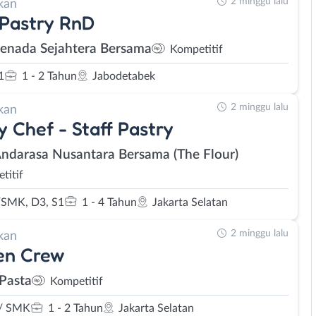
2 minggu lalu
kan
Pastry RnD
Senada Sejahtera Bersama
Kompetitif
1
1 - 2 Tahun
Jabodetabek
2 minggu lalu
kan
y Chef - Staff Pastry
Andarasa Nusantara Bersama (The Flour)
titif
SMK, D3, S1
1 - 4 Tahun
Jakarta Selatan
2 minggu lalu
kan
en Crew
Pasta
Kompetitif
/ SMK
1 - 2 Tahun
Jakarta Selatan