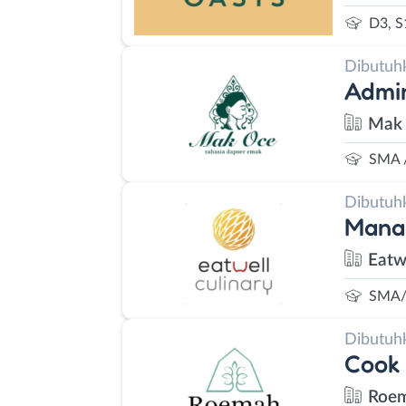
D3, S
Dibutuh
Admin
Mak
SMA 
Dibutuh
Mana
Eatw
SMA/
Dibutuh
Cook
Roem