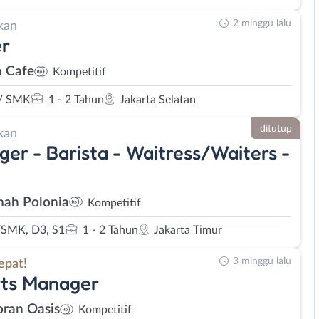
2 minggu lalu
kan
er
a Cafe
Kompetitif
/ SMK
1 - 2 Tahun
Jakarta Selatan
ditutup
kan
er - Barista - Waitress/Waiters -
ah Polonia
Kompetitif
SMK, D3, S1
1 - 2 Tahun
Jakarta Timur
3 minggu lalu
epat!
rts Manager
oran Oasis
Kompetitif