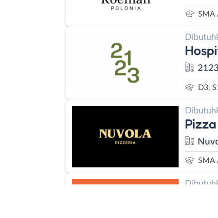
SMA 
Dibutuh
Hospi
2123
D3, S
Dibutuh
Pizza
Nuvo
SMA 
Dibutuh
Servi
Help