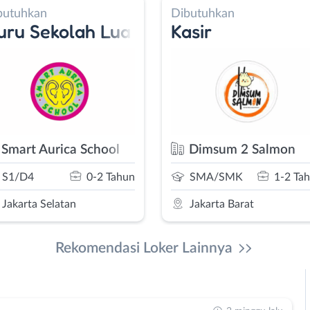
Dibutuhkan
Dibutuhkan
ing - MUA
 Biasa - Admin Staff/ Operator Sekol
Kasir
Content Ta
Dimsum 2 Salmon
PT. Caliloo
SMA/SMK
1-2 Tahun
SMA/SMK
Jakarta Barat
Jakarta Barat
Rekomendasi Loker Lainnya