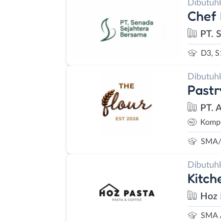
Dibutuh
Chef 
PT. 
D3, S
Dibutuh
Pastr
PT. 
Kompe
SMA/
Dibutuh
Kitch
Hoz 
SMA 