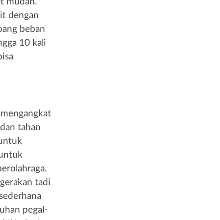
at mudah.
jit dengan
pang beban
ngga 10 kali
bisa
n mengangkat
 dan tahan
 untuk
 untuk
erolahraga.
 gerakan tadi
 sederhana
uhan pegal-