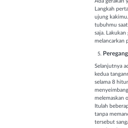
Ada gerakan y
Langkah perta
ujung kakimu
tubuhmu saat m
saja. Lakukan
melancarkan p
Peregang
Selanjutnya 
kedua tanganm
selama 8 hitu
menyeimbangka
melemaskan ot
Itulah bebera
tanpa memanda
tersebut sang