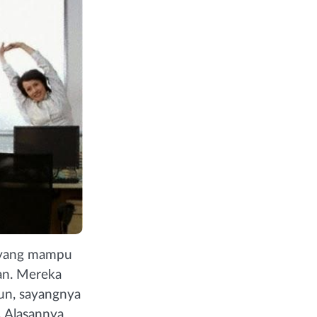
n yang mampu
wan. Mereka
un, sayangnya
. Alasannya