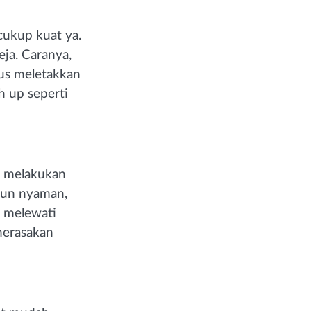
cukup kuat ya.
ja. Caranya,
us meletakkan
h up seperti
n melakukan
mun nyaman,
a melewati
merasakan