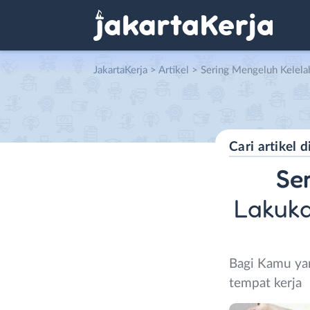
JakartaKerja
>
Artikel
> Sering Mengeluh Kelelahan Kerja? Lakukan Gerakan Ol
Se
Lakuka
Bagi Kamu yan
tempat kerja