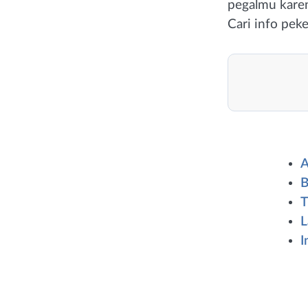
pegalmu karen
Cari info pek
A
B
T
L
I