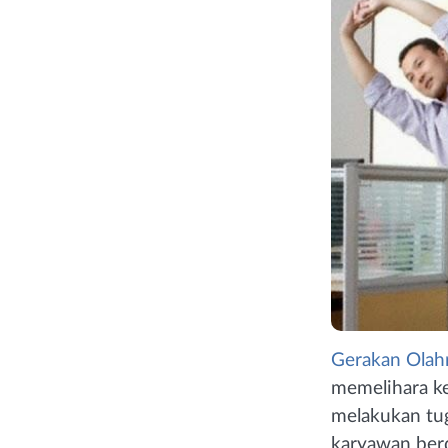
Gerakan Olah
memelihara ke
melakukan tug
karyawan berd