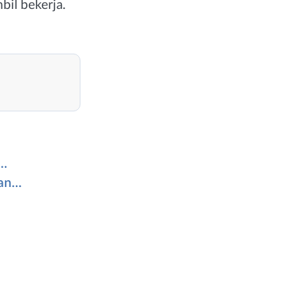
il bekerja.
n…
ran…