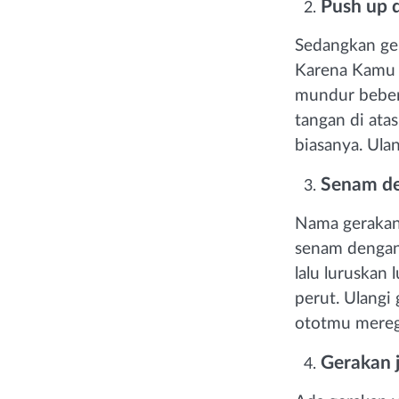
Push up 
Sedangkan ger
Karena Kamu 
mundur beber
tangan di ata
biasanya. Ulan
Senam de
Nama gerakan
senam dengan
lalu luruskan
perut. Ulangi
ototmu mereg
Gerakan j