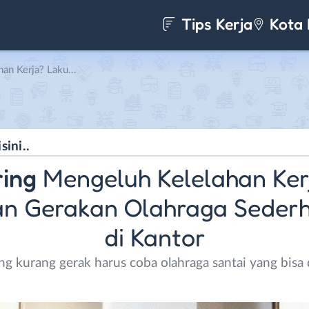
Tips Kerja
Kota 
ahraga Sederhana Ini di Kantor
ring
Mengeluh Kelelahan Ker
n Gerakan Olahraga Sederh
di Kantor
g kurang gerak harus coba olahraga santai yang bisa 