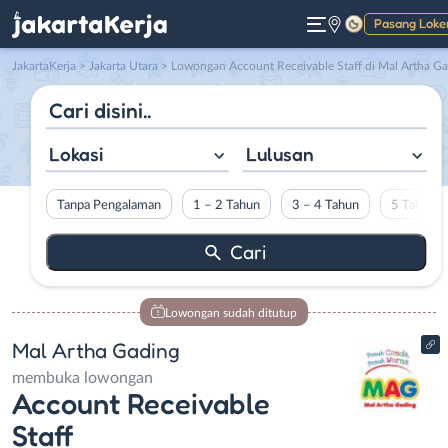
Pasang Loke
Gelap
JakartaKerja
>
Jakarta Utara
> Lowongan Account Receivable Staff di Mal Artha Gading
Lokasi
Lulusan
Tanpa Pengalaman
1 – 2 Tahun
3 – 4 Tahun
5 Tahun L
Lowongan sudah ditutup
Mal Artha Gading
membuka lowongan
Account Receivable
Staff