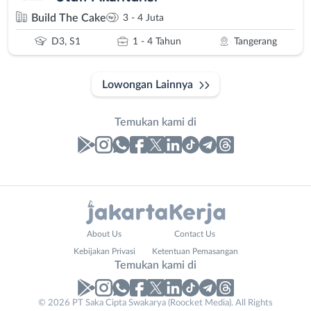
Build The Cake
3 - 4 Juta
D3, S1
1 - 4 Tahun
Tangerang
Lowongan Lainnya
Temukan kami di
Laporan
Lowongan
Administrasi
Bebas
Nama
About Us
Contact Us
Ahli
(Remote
Lengkap
*
Kebijakan Privasi
Ketentuan Pemasangan
Gizi
Work)
Temukan kami di
Ahli
Bekasi
Kecantikan
Bogor
© 2026 PT Saka Cipta Swakarya (Roocket Media). All Rights
No. Telp /
Analis
Depok