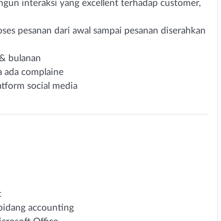
un interaksi yang excellent terhadap customer,
es pesanan dari awal sampai pesanan diserahkan
& bulanan
a ada complaine
atform social media
t
bidang accounting