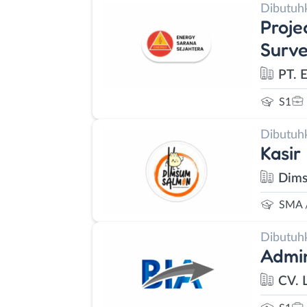
Dibutuh
Proje
Surve
PT. 
S1
Dibutuh
Kasir
Dims
SMA 
Dibutuh
Admin
CV. 