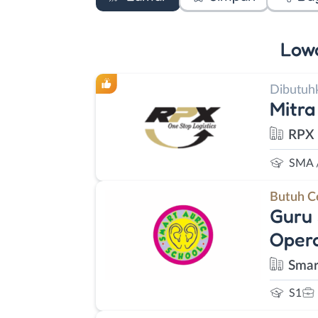
Low
Dibutuh
Mitra
RPX 
SMA 
Butuh C
Guru 
Opera
Smar
S1