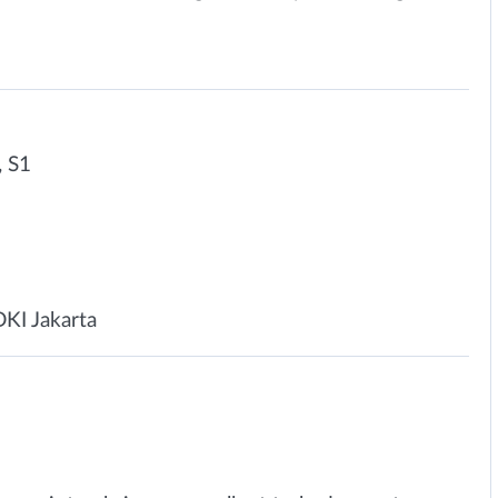
 S1
n
DKI Jakarta