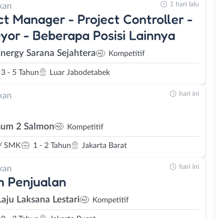
1 hari lalu
kan
ct Manager - Project Controller -
yor - Beberapa Posisi Lainnya
Energy Sarana Sejahtera
Kompetitif
3 - 5 Tahun
Luar Jabodetabek
hari ini
kan
um 2 Salmon
Kompetitif
/ SMK
1 - 2 Tahun
Jakarta Barat
hari ini
kan
 Penjualan
Laju Laksana Lestari
Kompetitif