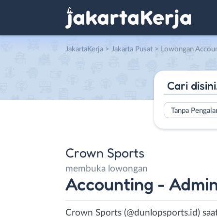
JakartaKerja
>
Jakarta Pusat
> Lowongan Accounting – Admin On
Tanpa Pengal
Crown Sports
membuka lowongan
Accounting - Admin
Crown Sports (@dunlopsports.id) saa