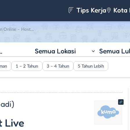
Tips Kerja
Kota 
e di KUMA (PT. Kuma Naga Abadi)
Semua Lokasi
Semua Lu
aman
1 – 2 Tahun
3 – 4 Tahun
5 Tahun Lebih
adi)
t Live