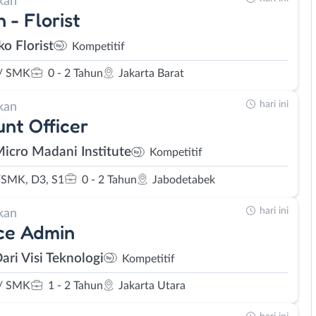
kan
 - Florist
ko Florist
Kompetitif
/ SMK
0 - 2 Tahun
Jakarta Barat
hari ini
kan
nt Officer
Micro Madani Institute
Kompetitif
SMK, D3, S1
0 - 2 Tahun
Jabodetabek
hari ini
kan
ce Admin
ari Visi Teknologi
Kompetitif
/ SMK
1 - 2 Tahun
Jakarta Utara