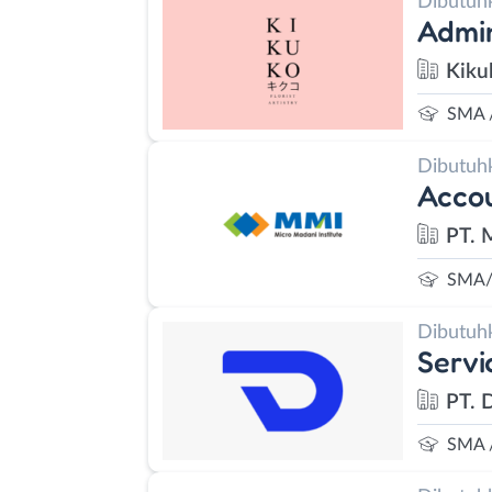
Dibutuh
Admin
Kiku
SMA 
Dibutuh
Accou
PT. 
SMA/
Dibutuh
Servi
PT. D
SMA 