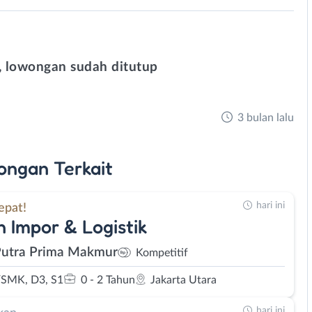
 lowongan sudah ditutup
3 bulan lalu
ongan
Terkait
hari ini
epat!
 Impor & Logistik
Putra Prima Makmur
Kompetitif
SMK, D3, S1
0 - 2 Tahun
Jakarta Utara
hari ini