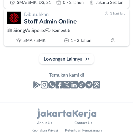
SMA/SMK, D3, S1
0 - 2 Tahun
Jakarta Selatan
3 hari lalu
Dibutuhkan
Staff Admin Online
SiongVo Sports
Kompetitif
SMA / SMK
1 - 2 Tahun
Lowongan Lainnya
Temukan kami di
Laporan
Lowongan
Administrasi
Bebas
Nama
About Us
Contact Us
Ahli
(Remote
Lengkap
*
Kebijakan Privasi
Ketentuan Pemasangan