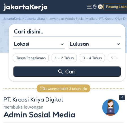
Pasang Loke
Gelap
JakartaKerja
>
Jakarta Utara
> Lowongan Admin Sosial Media di PT. Kreasi Kriya Digital
Lokasi
Lulusan
Tanpa Pengalaman
1 – 2 Tahun
3 – 4 Tahun
5 Tahun L
Lowongan terbit 3 tahun lalu
PT. Kreasi Kriya Digital
membuka lowongan
Admin Sosial Media