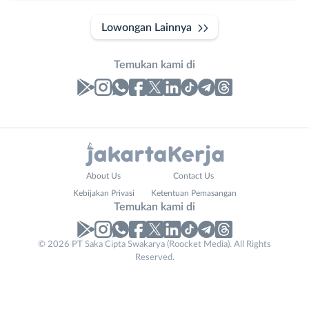
Lowongan Lainnya
Temukan kami di
Laporan
Lowongan
Administrasi
Bebas
Nama
About Us
Contact Us
Ahli
(Remote
Lengkap
*
Kebijakan Privasi
Ketentuan Pemasangan
Gizi
Work)
Temukan kami di
Ahli
Bekasi
Kecantikan
Bogor
© 2026 PT Saka Cipta Swakarya (Roocket Media). All Rights
No. Telp /
Analis
Depok
Reserved.
Email
WhatsApp
*
*
/
Jakarta
Peneliti
Barat
Kirim kode
Animator
Jakarta