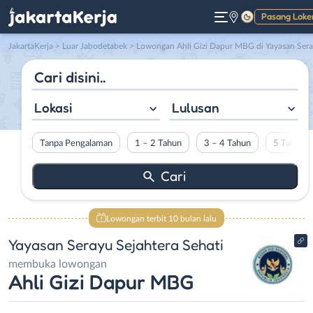
Pasang Loke
Gelap
JakartaKerja
>
Luar Jabodetabek
> Lowongan Ahli Gizi Dapur MBG di Yayasan Serayu Sejahtera Sehati
Lokasi
Lulusan
Tanpa Pengalaman
1 – 2 Tahun
3 – 4 Tahun
5 Tahun L
Lowongan terbit 10 bulan lalu
Yayasan Serayu Sejahtera Sehati
membuka lowongan
Ahli Gizi Dapur MBG