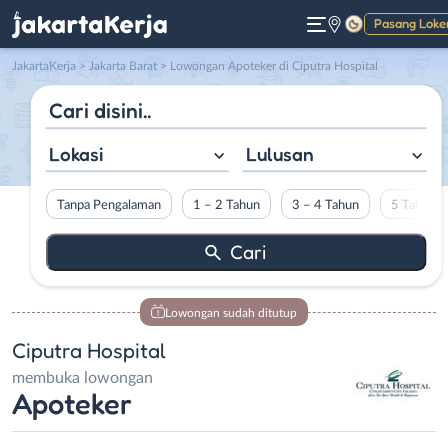
Pasang Loke
Gelap
JakartaKerja
>
Jakarta Barat
> Lowongan Apoteker di Ciputra Hospital
Lokasi
Lulusan
Tanpa Pengalaman
1 – 2 Tahun
3 – 4 Tahun
5 Tahun L
Lowongan sudah ditutup
Ciputra Hospital
membuka lowongan
Apoteker