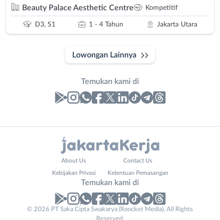
Beauty Palace Aesthetic Centre
Kompetitif
D3, S1
1 - 4 Tahun
Jakarta Utara
Lowongan Lainnya
Temukan kami di
Laporan
Lowongan
Administrasi
Bebas
Nama
About Us
Contact Us
Ahli
(Remote
Lengkap
*
Kebijakan Privasi
Ketentuan Pemasangan
Gizi
Work)
Temukan kami di
Ahli
Bekasi
Kecantikan
Bogor
© 2026 PT Saka Cipta Swakarya (Roocket Media). All Rights
No. Telp /
Analis
Depok
Reserved.