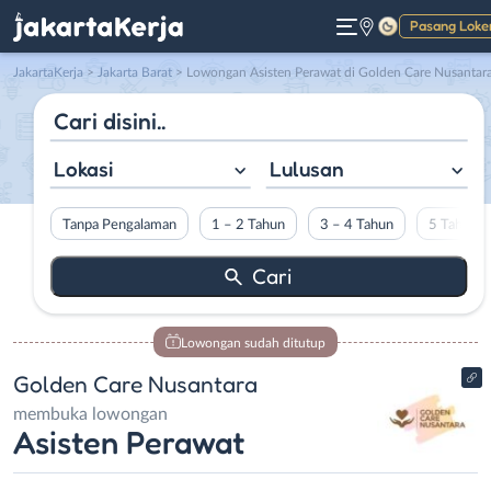
Pasang Loke
Gelap
JakartaKerja
>
Jakarta Barat
> Lowongan Asisten Perawat di Golden Care Nusantar
Lokasi
Lulusan
Tanpa Pengalaman
1 – 2 Tahun
3 – 4 Tahun
5 Tahun L
Lowongan sudah ditutup
Golden Care Nusantara
membuka lowongan
Asisten Perawat