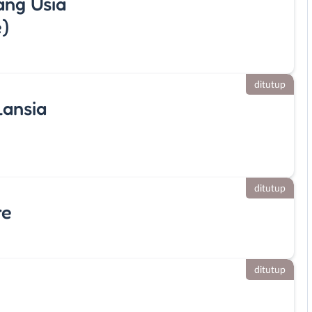
ang Usia
e)
ditutup
ansia
ditutup
re
ditutup