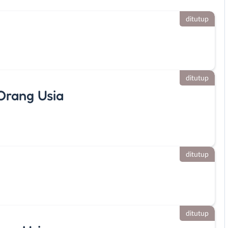
ditutup
ditutup
Orang Usia
ditutup
ditutup