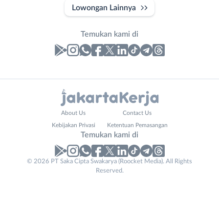
Lowongan Lainnya
Temukan kami di
Laporan
Lowongan
Administrasi
Bebas
Nama
About Us
Contact Us
Ahli
(Remote
Lengkap
*
Kebijakan Privasi
Ketentuan Pemasangan
Gizi
Work)
Temukan kami di
Ahli
Bekasi
Kecantikan
Bogor
© 2026 PT Saka Cipta Swakarya (Roocket Media). All Rights
No. Telp /
Analis
Depok
Reserved.
Email
WhatsApp
*
*
/
Jakarta
Peneliti
Barat
Kirim kode
Animator
Jakarta
Apoteker
Pusat