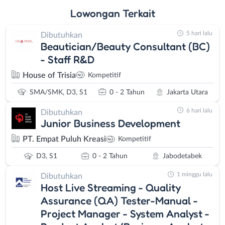
Lowongan
Terkait
5 hari lalu
Dibutuhkan
Beautician/Beauty Consultant (BC)
- Staff R&D
House of Trisia
Kompetitif
SMA/SMK, D3, S1
0 - 2 Tahun
Jakarta Utara
6 hari lalu
Dibutuhkan
Junior Business Development
PT. Empat Puluh Kreasi
Kompetitif
D3, S1
0 - 2 Tahun
Jabodetabek
1 minggu lalu
Dibutuhkan
Host Live Streaming - Quality
Assurance (QA) Tester-Manual -
Project Manager - System Analyst -