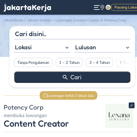
Pasang Loke
Gelap
JakartaKerja
>
Jakarta Selatan
> Lowongan Content Creator di Potency Corp
Lokasi
Lulusan
Tanpa Pengalaman
1 – 2 Tahun
3 – 4 Tahun
5 Tahun L
Lowongan terbit 2 tahun lalu
Potency Corp
membuka lowongan
Content Creator