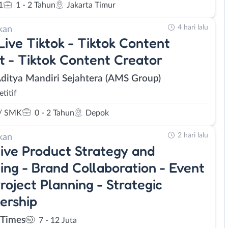
1
1 - 2 Tahun
Jakarta Timur
4 hari lalu
kan
Live Tiktok - Tiktok Content
t - Tiktok Content Creator
Aditya Mandiri Sejahtera (AMS Group)
titif
/ SMK
0 - 2 Tahun
Depok
2 hari lalu
kan
ive Product Strategy and
ing - Brand Collaboration - Event
roject Planning - Strategic
ership
Times
7 - 12 Juta