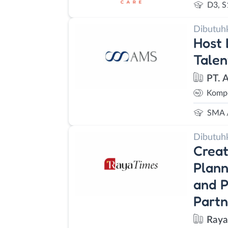
D3, S
Dibutuh
Host 
Talen
PT. 
Kompe
SMA 
Dibutuh
Creat
Plann
and P
Partn
Raya