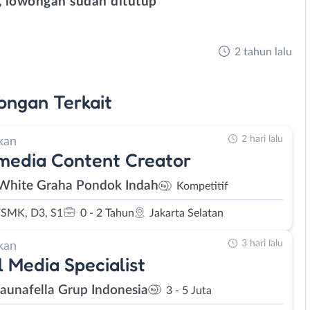
 lowongan sudah ditutup
2 tahun lalu
ongan
Terkait
2 hari lalu
kan
media Content Creator
White Graha Pondok Indah
Kompetitif
SMK, D3, S1
0 - 2 Tahun
Jakarta Selatan
3 hari lalu
kan
l Media Specialist
Faunafella Grup Indonesia
3 - 5 Juta