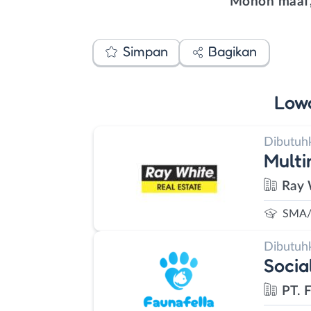
Mohon maaf,
Simpan
Bagikan
Low
Dibutuh
Multi
Ray 
SMA/
Dibutuh
Socia
PT. 