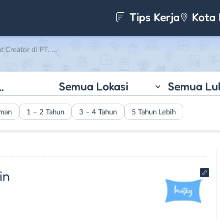
Tips Kerja
Kota 
. Kostzy Hidup Kerja Main
Semua Lokasi
Semua Lu
aman
1 – 2 Tahun
3 – 4 Tahun
5 Tahun Lebih
in