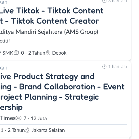
3 hari lalu
kan
Live Tiktok - Tiktok Content
t - Tiktok Content Creator
Aditya Mandiri Sejahtera (AMS Group)
titif
/ SMK
0 - 2 Tahun
Depok
1 hari lalu
kan
ive Product Strategy and
ing - Brand Collaboration - Event
roject Planning - Strategic
ership
Times
7 - 12 Juta
1 - 2 Tahun
Jakarta Selatan