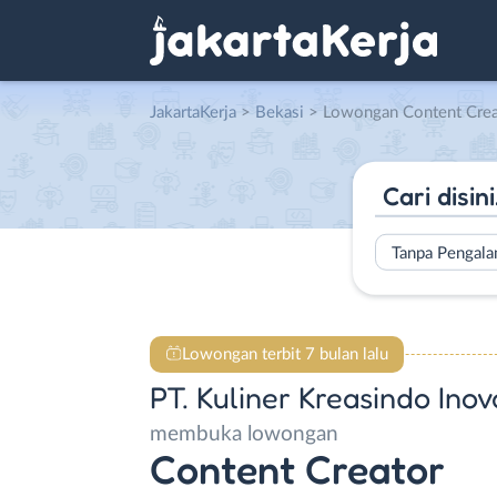
JakartaKerja
>
Bekasi
> Lowongan Content Creator di PT. Kul
Tanpa Pengal
Lowongan terbit 7 bulan lalu
PT. Kuliner Kreasindo Inov
membuka lowongan
Content Creator