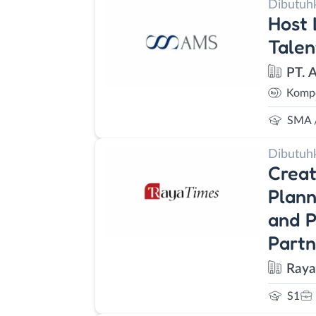
Dibutuh
Host 
Talen
PT. 
Kompe
SMA 
Dibutuh
Creat
Plann
and P
Partn
Raya
S1