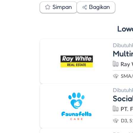
Simpan
Bagikan
Low
Dibutuh
Multi
Ray 
SMA/
Dibutuh
Socia
PT. 
D3, S