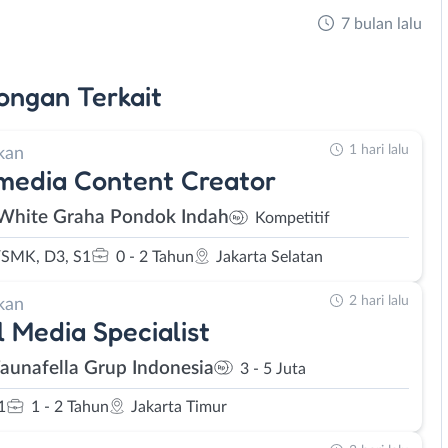
7 bulan lalu
ongan
Terkait
1 hari lalu
kan
media Content Creator
White Graha Pondok Indah
Kompetitif
SMK, D3, S1
0 - 2 Tahun
Jakarta Selatan
2 hari lalu
kan
l Media Specialist
Faunafella Grup Indonesia
3 - 5 Juta
1
1 - 2 Tahun
Jakarta Timur