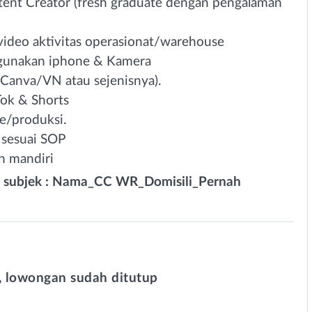
tent Creator (fresh graduate dengan pengalaman
ideo aktivitas operasionat/warehouse
unakan iphone & Kamera
Canva/VN atau sejenisnya).
Tok & Shorts
e/produksi.
a sesuai SOP
n mandiri
l, subjek : Nama_CC WR_Domisili_Pernah
 lowongan sudah ditutup