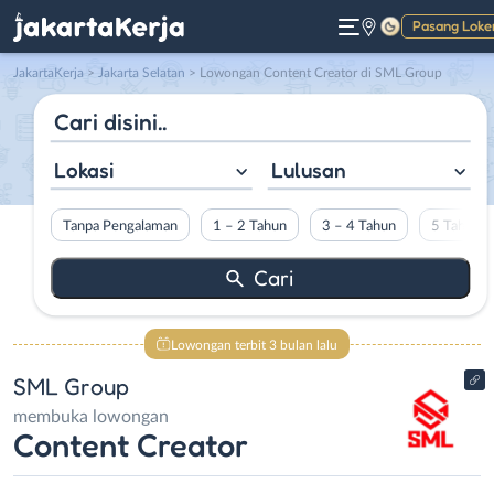
Pasang Loke
Gelap
JakartaKerja
>
Jakarta Selatan
> Lowongan Content Creator di SML Group
Lokasi
Lulusan
Tanpa Pengalaman
1 – 2 Tahun
3 – 4 Tahun
5 Tahun L
Lowongan terbit 3 bulan lalu
SML Group
membuka lowongan
Content Creator