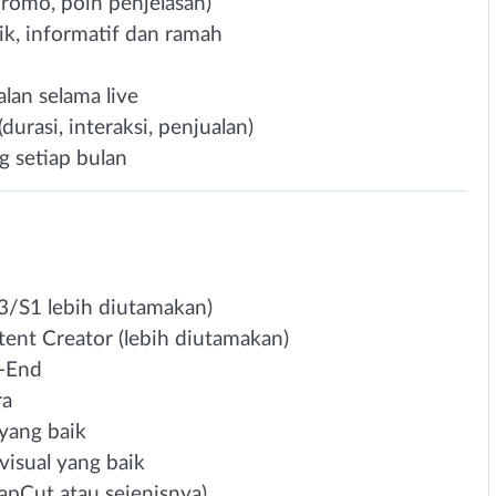
romo, poin penjelasan)
k, informatif dan ramah
an selama live
urasi, interaksi, penjualan)
g setiap bulan
/S1 lebih diutamakan)
ent Creator (lebih diutamakan)
o-End
ra
yang baik
 visual yang baik
apCut atau sejenisnya)