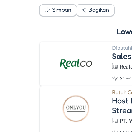
Simpan
Bagikan
Low
Dibutuh
Sales
Real
S1
Butuh C
Host 
Strea
PT. 