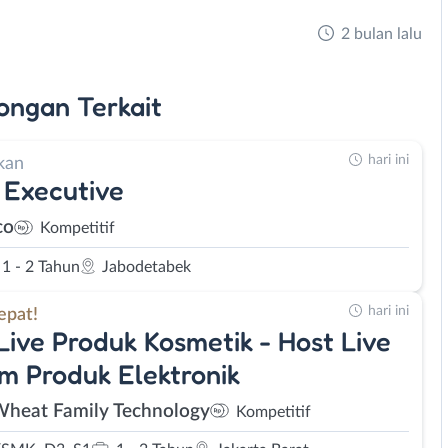
2 bulan lalu
ongan
Terkait
hari ini
kan
 Executive
co
Kompetitif
1 - 2 Tahun
Jabodetabek
hari ini
epat!
Live Produk Kosmetik - Host Live
m Produk Elektronik
Wheat Family Technology
Kompetitif