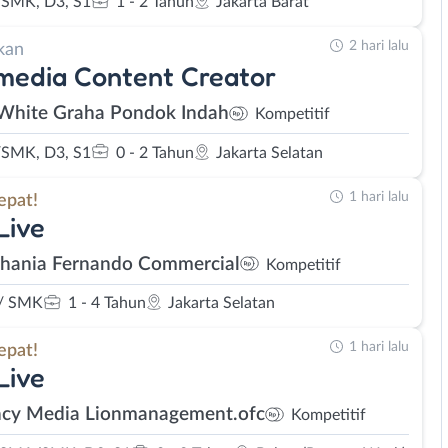
SMK, D3, S1
1 - 2 Tahun
Jakarta Barat
2 hari lalu
kan
media Content Creator
White Graha Pondok Indah
Kompetitif
SMK, D3, S1
0 - 2 Tahun
Jakarta Selatan
1 hari lalu
epat!
Live
Shania Fernando Commercial
Kompetitif
/ SMK
1 - 4 Tahun
Jakarta Selatan
1 hari lalu
epat!
Live
cy Media Lionmanagement.ofc
Kompetitif