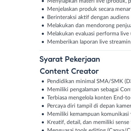
Menyiapkan materi live (produk, p
Menjelaskan produk secara menari
Berinteraksi aktif dengan audiens
Melakukan dan mendorong penjual
Melakukan evaluasi performa live (d
Memberikan laporan live streamin
Syarat
Pekerjaan
Content Creator
Pendidikan minimal SMA/SMK (D3
Memiliki pengalaman sebagai Cont
Terbiasa mengelola konten End-t
Percaya diri tampil di depan kame
Memiliki kemampuan komunikasi 
Kreatif, detail, dan memiliki sense
Menguasai tools editing (Canva/C