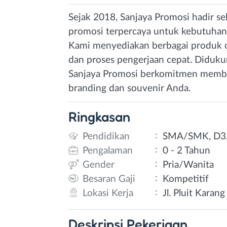
Sejak 2018, Sanjaya Promosi hadir s
promosi terpercaya untuk kebutuhan p
Kami menyediakan berbagai produk cu
dan proses pengerjaan cepat. Didukun
Sanjaya Promosi berkomitmen member
branding dan souvenir Anda.
Ringkasan
:
Pendidikan
SMA/SMK, D3,
:
Pengalaman
0 - 2 Tahun
:
Gender
Pria/Wanita
:
Besaran Gaji
Kompetitif
:
Lokasi Kerja
Jl. Pluit Karan
Deskripsi
Pekerjaan