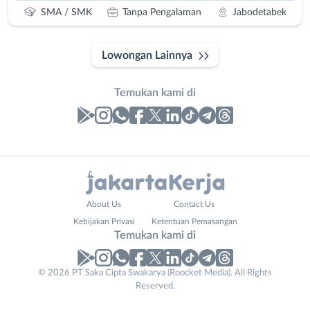
SMA / SMK
Tanpa Pengalaman
Jabodetabek
Lowongan Lainnya
Temukan kami di
Laporan
Lowongan
Administrasi
Bebas
Nama
About Us
Contact Us
Ahli
(Remote
Lengkap
*
Kebijakan Privasi
Ketentuan Pemasangan
Gizi
Work)
Temukan kami di
Ahli
Bekasi
Kecantikan
Bogor
© 2026 PT Saka Cipta Swakarya (Roocket Media). All Rights
No. Telp /
Analis
Depok
Reserved.
Email
WhatsApp
*
*
/
Jakarta