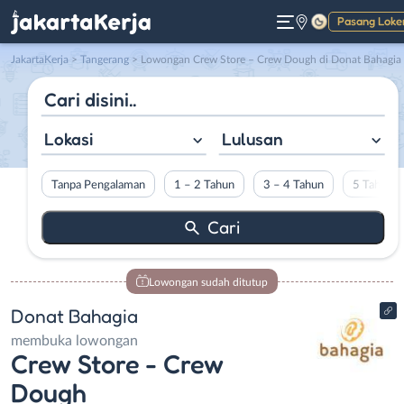
Pasang Loke
Gelap
JakartaKerja
>
Tangerang
> Lowongan Crew Store – Crew Dough di Donat Bahagia
Lokasi
Lulusan
Tanpa Pengalaman
1 – 2 Tahun
3 – 4 Tahun
5 Tahun L
Lowongan sudah ditutup
Donat Bahagia
membuka lowongan
Crew Store - Crew
Dough