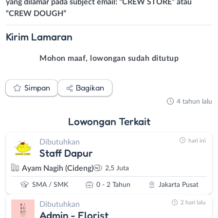
yang dilamar pada subject email: “CREW STORE” atau
“CREW DOUGH”
Kirim
Lamaran
Mohon maaf, lowongan sudah ditutup
Simpan
Bagikan
4 tahun lalu
Lowongan
Terkait
hari ini
Dibutuhkan
Staff Dapur
Ayam Nagih (Cideng)
2,5 Juta
SMA / SMK
0 - 2 Tahun
Jakarta Pusat
2 hari lalu
Dibutuhkan
Admin - Florist