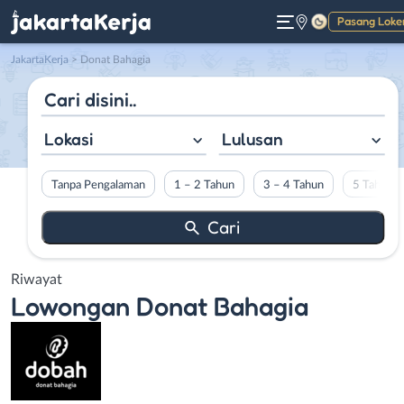
Pasang Loke
Gelap
JakartaKerja
>
Donat Bahagia
Lokasi
Lulusan
Tanpa Pengalaman
1 – 2 Tahun
3 – 4 Tahun
5 Tahun L
Riwayat
Lowongan
Donat Bahagia