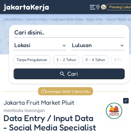
Pasang Loke
Gelap
JakartaKerja
>
Jakarta Utara
> Lowongan Data Entry / Input Data – Social Media Specialist – Staff Butcher di Jakarta Fruit Market Plui
Lokasi
Lulusan
Tanpa Pengalaman
1 – 2 Tahun
3 – 4 Tahun
5 Tahun L
Lowongan terbit 1 tahun lalu
Jakarta Fruit Market Pluit
membuka lowongan
Data Entry / Input Data
- Social Media Specialist