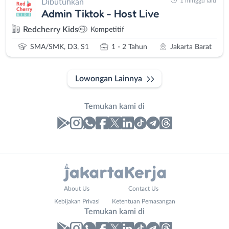
1 minggu lalu
Dibutuhkan
Admin Tiktok - Host Live
Redcherry Kids
Kompetitif
SMA/SMK, D3, S1
1 - 2 Tahun
Jakarta Barat
Lowongan Lainnya
Temukan kami di
Laporan
Lowongan
Administrasi
Bebas
Nama
About Us
Contact Us
Ahli
(Remote
Lengkap
*
Kebijakan Privasi
Ketentuan Pemasangan
Gizi
Work)
Temukan kami di
Ahli
Bekasi