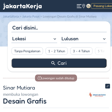
Pasang Loke
Gelap
JakartaKerja
>
Jakarta Pusat
> Lowongan Desain Grafis di Sinar Mutiara
Lokasi
Lulusan
Tanpa Pengalaman
1 – 2 Tahun
3 – 4 Tahun
5 Tahun L
Lowongan sudah ditutup
Sinar Mutiara
membuka lowongan
Desain Grafis