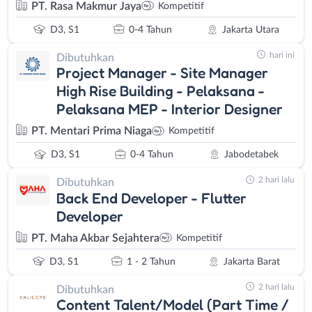
PT. Rasa Makmur Jaya
Kompetitif
D3, S1
0-4 Tahun
Jakarta Utara
hari ini
Dibutuhkan
Project Manager - Site Manager
High Rise Building - Pelaksana -
Pelaksana MEP - Interior Designer
PT. Mentari Prima Niaga
Kompetitif
D3, S1
0-4 Tahun
Jabodetabek
2 hari lalu
Dibutuhkan
Back End Developer - Flutter
Developer
PT. Maha Akbar Sejahtera
Kompetitif
D3, S1
1 - 2 Tahun
Jakarta Barat
2 hari lalu
Dibutuhkan
Content Talent/Model (Part Time /