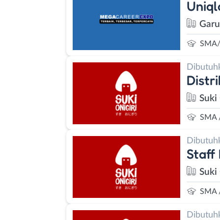
Uniq
Garu
SMA/
Dibutuh
Distri
Suki
SMA 
Dibutuh
Staff 
Suki
SMA 
Dibutuh