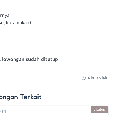
arnya
i (diutamakan)
 lowongan sudah ditutup
4 bulan lalu
ongan
Terkait
ditutup
kan