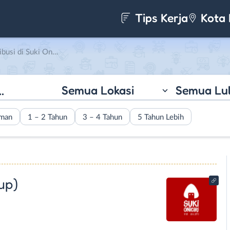
Tips Kerja
Kota 
 Onigiri (CV. Jons Group)
Semua Lokasi
Semua Lu
aman
1 – 2 Tahun
3 – 4 Tahun
5 Tahun Lebih
up)