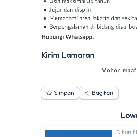
Usia maksimal 35 tahun
Jujur dan displin
Memahami area Jakarta dan sekit
Berpengalaman di bidang distribus
Hubungi Whatsapp.
Kirim
Lamaran
Mohon maaf,
Simpan
Bagikan
Low
Dibutuh