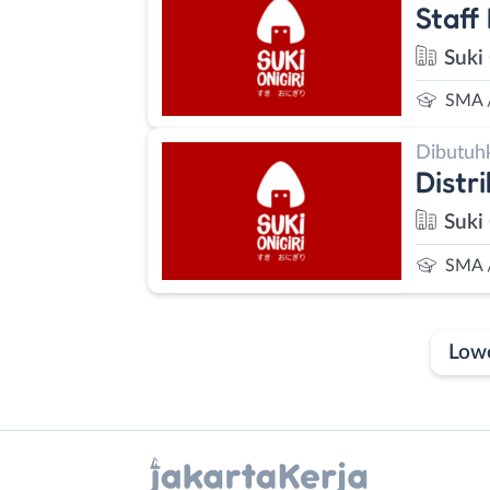
Staff 
Suki
SMA 
Dibutuh
Distri
Suki
SMA 
Low
Laporan
Lowongan