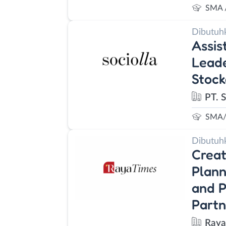
SMA 
Dibutuh
Assis
Leade
Stock
PT. S
SMA/
Dibutuh
Creat
Plann
and P
Partn
Raya