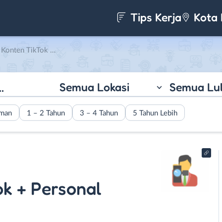
Tips Kerja
Kota 
nal Asisten Kreatif di ION TEAM
Semua Lokasi
Semua Lu
aman
1 – 2 Tahun
3 – 4 Tahun
5 Tahun Lebih
ok + Personal