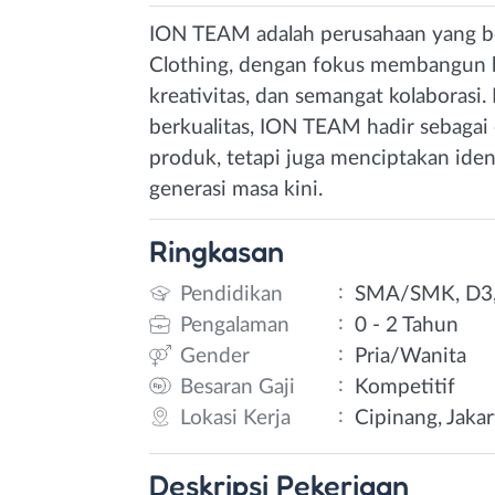
ION TEAM adalah perusahaan yang be
Clothing, dengan fokus membangun 
kreativitas, dan semangat kolaborasi.
berkualitas, ION TEAM hadir sebagai
produk, tetapi juga menciptakan ide
generasi masa kini.
Ringkasan
:
Pendidikan
SMA/SMK, D3,
:
Pengalaman
0 - 2 Tahun
:
Gender
Pria/Wanita
:
Besaran Gaji
Kompetitif
:
Lokasi Kerja
Cipinang, Jakar
Deskripsi
Pekerjaan