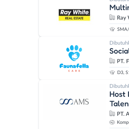
Multi
Ray 
SMA/
Dibutuh
Socia
PT. 
D3, S
Dibutuh
Host 
Talen
PT. 
Kompe