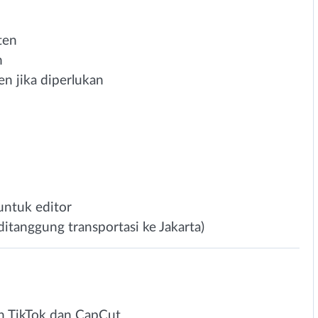
ten
n
 jika diperlukan
ntuk editor
(ditanggung transportasi ke Jakarta)
n TikTok dan CapCut