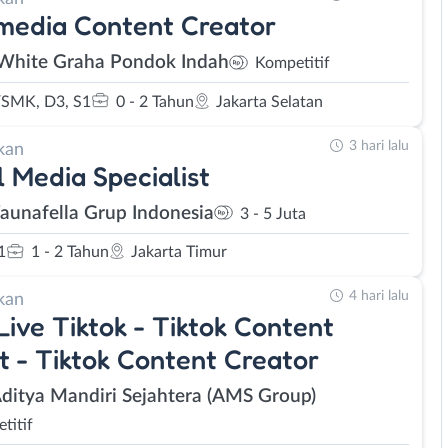
media Content Creator
White Graha Pondok Indah
Kompetitif
SMK, D3, S1
0 - 2 Tahun
Jakarta Selatan
3 hari lalu
kan
l Media Specialist
Faunafella Grup Indonesia
3 - 5 Juta
1
1 - 2 Tahun
Jakarta Timur
4 hari lalu
kan
Live Tiktok - Tiktok Content
t - Tiktok Content Creator
Aditya Mandiri Sejahtera (AMS Group)
titif