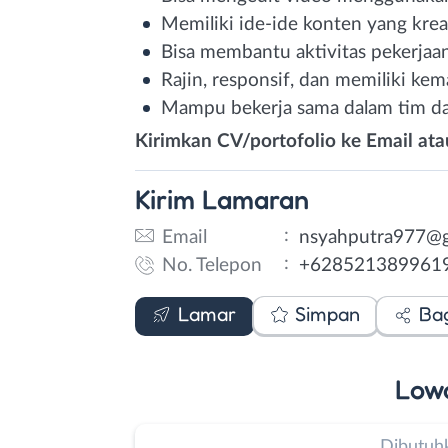
Memiliki ide-ide konten yang krea
Bisa membantu aktivitas pekerjaan
Rajin, responsif, dan memiliki kem
Mampu bekerja sama dalam tim da
Kirimkan CV/portofolio ke Email at
Kirim
Lamaran
:
Email
nsyahputra977@g
:
No. Telepon
+628521389961
Email
WhatsApp
Lamar
Simpan
Ba
Low
Dibutuh