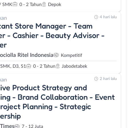
/ SMK
0 - 2 Tahun
Depok
4 hari lalu
kan
tant Store Manager - Team
r - Cashier - Beauty Advisor -
er
ociolla Ritel Indonesia
Kompetitif
SMK, D3, S1
0 - 2 Tahun
Jabodetabek
2 hari lalu
kan
ive Product Strategy and
ing - Brand Collaboration - Event
roject Planning - Strategic
ership
Times
7 - 12 Juta