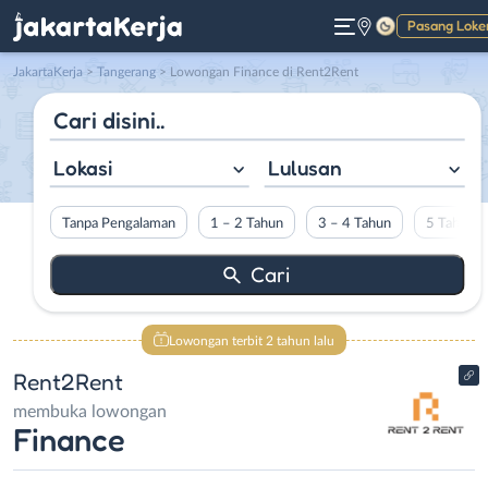
Pasang Loke
Gelap
JakartaKerja
>
Tangerang
> Lowongan Finance di Rent2Rent
Lokasi
Lulusan
Tanpa Pengalaman
1 – 2 Tahun
3 – 4 Tahun
5 Tahun L
Lowongan terbit 2 tahun lalu
Rent2Rent
membuka lowongan
Finance