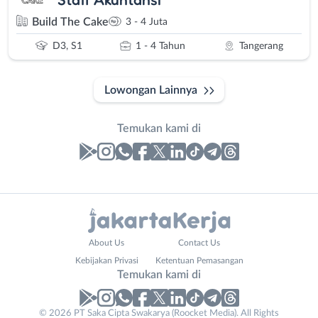
Build The Cake
3 - 4 Juta
D3, S1
1 - 4 Tahun
Tangerang
Lowongan Lainnya
Temukan kami di
Laporan
Lowongan
Administrasi
Bebas
Nama
About Us
Contact Us
Ahli
(Remote
Lengkap
*
Kebijakan Privasi
Ketentuan Pemasangan
Gizi
Work)
Temukan kami di
Ahli
Bekasi
Kecantikan
Bogor
© 2026 PT Saka Cipta Swakarya (Roocket Media). All Rights
No. Telp /