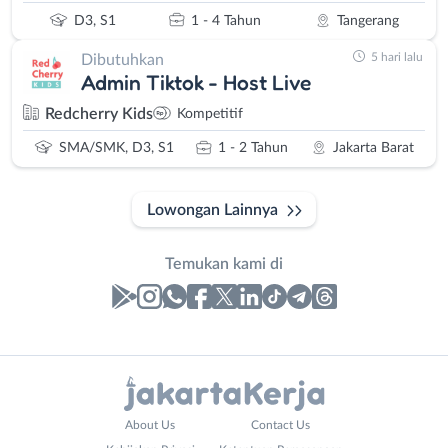
D3, S1
1 - 4 Tahun
Tangerang
5 hari lalu
Dibutuhkan
Admin Tiktok - Host Live
Redcherry Kids
Kompetitif
SMA/SMK, D3, S1
1 - 2 Tahun
Jakarta Barat
Lowongan Lainnya
Temukan kami di
Laporan
Lowongan
Administrasi
Bebas
Nama
About Us
Contact Us
Ahli
(Remote
Lengkap
*